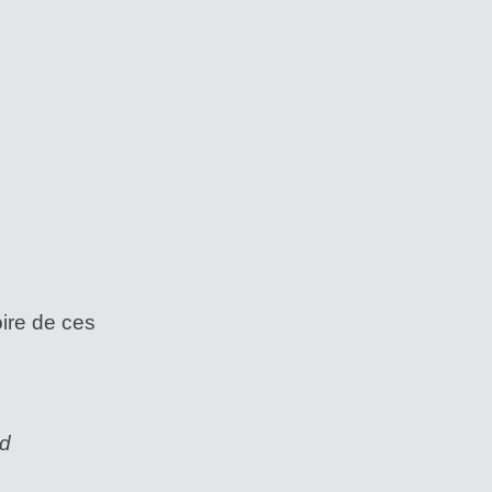
oire de ces
rd