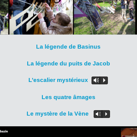
La légende de Basinus
La légende du puits de Jacob
L’escalier mystérieux
Vm
P
Les quatre âmages
Le mystère de la Vène
Vm
P