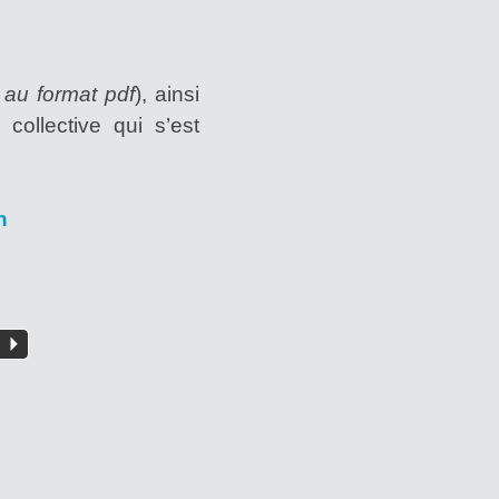
 au format pdf
), ainsi
ollective qui s’est
n
P