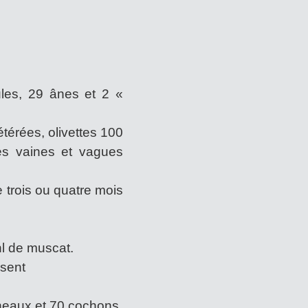
ules, 29 ânes et 2 «
étérées, olivettes 100
res vaines et vagues
e trois ou quatre mois
hl de muscat.
isent
neaux et 70 cochons.