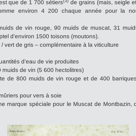
(3)
’est que de 1 700 sétiers
de grains (mais, seigle et
mme environ 4 200 chaque année pour la nour
muids de vin rouge, 90 muids de muscat, 31 muids
ptel d’environ 1500 toisons (moutons).
/ vert de gris – complémentaire à la viticulture
quantités d’eau de vie produites
 muids de vin (5 600 hectolitres)
lte de 800 muids de vin rouge et de 400 barrique
mûriers pour vers à soie
i une marque spéciale pour le Muscat de Montbazin,