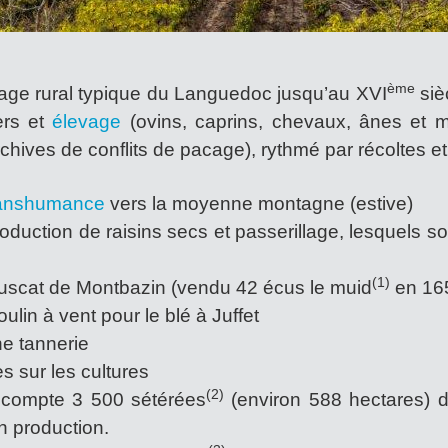
ème
lage rural typique du Languedoc jusqu’au XVI
siè
iers et
élevage
(ovins, caprins, chevaux, ânes et
chives de conflits de pacage), rythmé par récoltes e
ranshumance
vers la moyenne montagne (estive)
oduction de raisins secs et passerillage, lesquels s
(1)
uscat de Montbazin (vendu 42 écus le muid
en 16
lin à vent pour le blé à Juffet
e tannerie
s sur les cultures
(2)
compte 3 500 sétérées
(environ 588 hectares) 
n production.