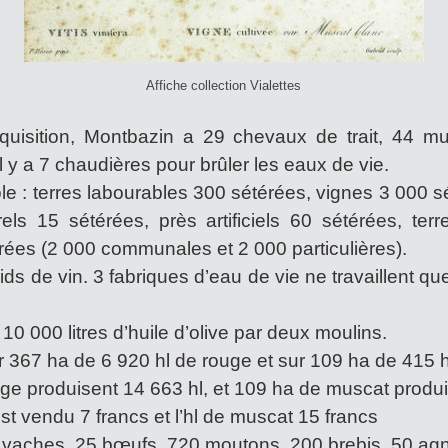
Affiche collection Vialettes
équisition, Montbazin a 29 chevaux de trait, 44 m
l y a 7 chaudières pour brûler les eaux de vie.
le : terres labourables 300 sétérées, vignes 3 000 s
els 15 sétérées, près artificiels 60 sétérées, ter
rées (2 000 communales et 2 000 particulières).
s de vin. 3 fabriques d’eau de vie ne travaillent qu
10 000 litres d’huile d’olive par deux moulins.
r 367 ha de 6 920 hl de rouge et sur 109 ha de 415 
ge produisent 14 663 hl, et 109 ha de muscat produ
est vendu 7 francs et l’hl de muscat 15 francs
0 vaches, 25 bœufs, 720 moutons, 200 brebis, 50 ag