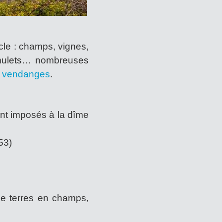
cle : champs, vignes,
 mulets… nombreuses
t
vendanges
.
ont imposés à la dîme
53)
de terres en champs,