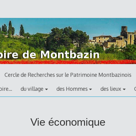
Cercle de Recherches sur le Patrimoine Montbazinois
ire…
du village
des Hommes
des lieux
Vie économique
que