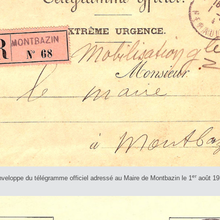
er
veloppe du télégramme officiel adressé au Maire de Montbazin le 1
août 19