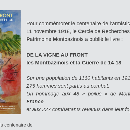
Pour commémorer le centenaire de l’armisti
11 novembre 1918, le
C
ercle de
R
echerches 
P
atrimoine
M
ontbazinois a publié le livre :
DE LA VIGNE AU FRONT
les Montbazinois et la Guerre de 14-18
Sur une population de 1160 habitants en 191
275 hommes sont partis au combat.
Un hommage aux 48 « poilus » de Mon
France
et
aux 227 combattants revenus dans leur foyer
du centenaire de