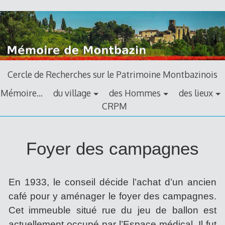
Aller
au
contenu
principal
Cercle de Recherches sur le Patrimoine Montbazinois
Mémoire…
du village
des Hommes
des lieux
CRPM
foyer
Foyer des campagnes
des
campagnes
En 1933, le conseil décide l’achat d’un ancien
café pour y aménager le foyer des campagnes.
Cet immeuble situé rue du jeu de ballon est
actuellement occupé par l’Espace médical. Il fut