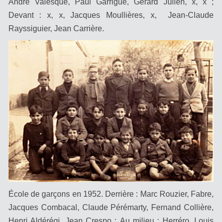
André Valesque, Paul Garrigue, Gérard Julien, x, x ;
Devant : x, x, Jacques Moullières, x, Jean-Claude
Rayssiguier, Jean Carrière.
École de garçons en 1952. Derrière : Marc Rouzier, Fabre,
Jacques Combacal, Claude Pérémarty, Fernand Collière,
Henri Aldérégi, Jean Crespo ;
Au milieu : Herréro, Louis