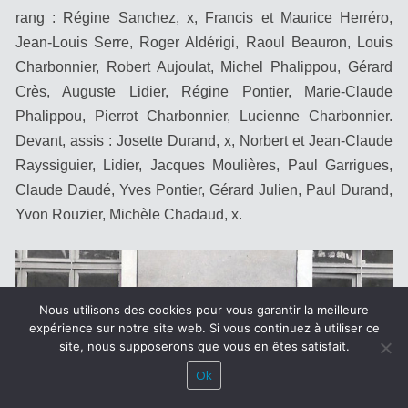
rang : Régine Sanchez, x, Francis et Maurice Herréro,
Jean-Louis Serre, Roger Aldérigi, Raoul Beauron, Louis
Charbonnier, Robert Aujoulat, Michel Phalippou, Gérard
Crès, Auguste Lidier, Régine Pontier, Marie-Claude
Phalippou, Pierrot Charbonnier, Lucienne Charbonnier.
Devant, assis : Josette Durand, x, Norbert et Jean-Claude
Rayssiguier, Lidier, Jacques Moulières, Paul Garrigues,
Claude Daudé, Yves Pontier, Gérard Julien, Paul Durand,
Yvon Rouzier, Michèle Chadaud, x.
Nous utilisons des cookies pour vous garantir la meilleure
expérience sur notre site web. Si vous continuez à utiliser ce
site, nous supposerons que vous en êtes satisfait.
Ok