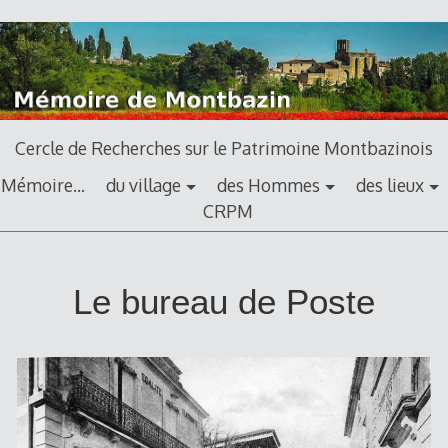
Aller
au
contenu
principal
Cercle de Recherches sur le Patrimoine Montbazinois
Mémoire…
du village
des Hommes
des lieux
CRPM
la
Le bureau de Poste
poste